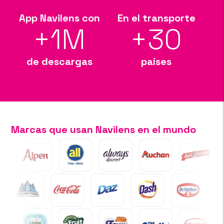
App Navilens con
En el transporte
+
1
M
+
30
de descargas
países
Marcas que usan Navilens en el mundo